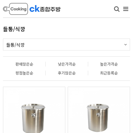
들통/식깡
들통/식깡
판매많은순
낮은가격순
높은가격순
평점높은순
후기많은순
최근등록순