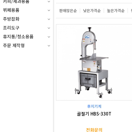
커피/제과용품
뷔페용품
판매많은순
낮은가격순
높은가격순
주방잡화
조리도구
휴지통/청소용품
주문 제작형
후지기계
골절기 HBS-330T
전화문의