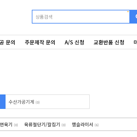
공 문의
주문제작 문의
A/S 신청
교환반품 신청
수산가공기계
(0)
연육기
육류절단기/칼집기
햄슬라이서
(0)
(0)
(6)