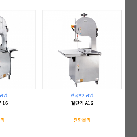
공업
한국후지공업
-16
절단기 A16
문의
전화문의