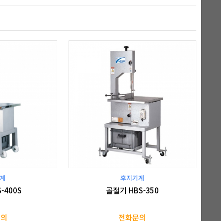
계
후지기계
-400S
골절기 HBS-350
문의
전화문의