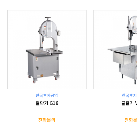
한국후지공업
한국후지
절단기 G16
골절기 V
전화문의
전화