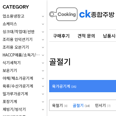
CATEGORY
업소용냉장고
쇼케이스
싱크대/작업대/선반
구매후기
견적 문의
납품시
조리용 인덕션기기
조리용 오븐기기
HACCP제품/소독기/위생설비
골절기
식기세척기
보온기기
야채/채소가공기계
육류/수산가공기계
육가공기계
(35)
밀가루가공기계
포장기계
육절기
골절기
민서기
(8)
(14)
(7)
제빙기/빙삭기