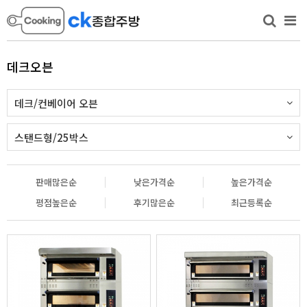
데크오븐
데크/컨베이어 오븐
스탠드형/25박스
판매많은순
낮은가격순
높은가격순
평점높은순
후기많은순
최근등록순