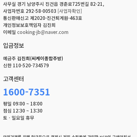
사무실 경기 남양주시 진건읍 경춘로725번길 82-21,
사업자번호 292-58-00503
[사업자확인]
통신판매신고 제2020-진건퇴계원-463호
개인정보보호책임자 김진희
이메일
cooking-jb@naver.com
입금정보
예금주
김진희(씨케이종합주방)
신한
110-520-734579
고객센터
1600-7351
평일 09:00 ~ 18:00
점심 12:30 ~ 13:30
토ㆍ일요일 휴무
안전거래를 위해 현금등으로 결제시 저희 쇼핑몰에 가입한 KCP의 구매안전서