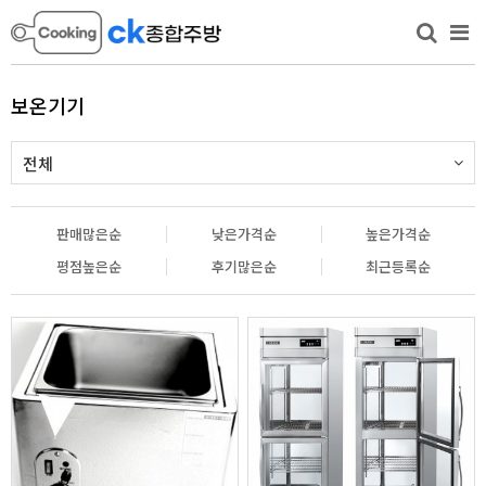
보온기기
전체
판매많은순
낮은가격순
높은가격순
평점높은순
후기많은순
최근등록순