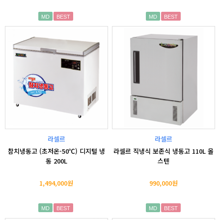
MD
BEST
MD
BEST
라셀르
라셀르
참치냉동고 (초저온-50℃) 디지털 냉
라셀르 직냉식 보존식 냉동고 110L 올
동 200L
스텐
1,494,000원
990,000원
MD
BEST
MD
BEST