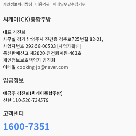
개인정보처리방침
이용약관
이메일무단수집거부
받는 회원 및 비회원을 말합니다.
③ '회원'이라 함은 "몰"에 개인정보를 제공하여 회원등록을 한 자로서,
씨케이(CK)종합주방
"몰"의 정보를 지속적으로 제공받으며, "몰"이 제공하는 서비스를
계속적으로 이용할 수 있는 자를 말합니다.
④ '비회원'이라 함은 회원에 가입하지 않고 "몰"이 제공하는 서비스를
대표 김진희
이용하는 자를 말합니다.
사무실 경기 남양주시 진건읍 경춘로725번길 82-21,
사업자번호 292-58-00503
[사업자확인]
제3조 (약관등의 명시와 설명 및 개정)
통신판매신고 제2020-진건퇴계원-463호
① "몰"은 이 약관의 내용과 상호 및 대표자 성명, 영업소 소재지 주소
개인정보보호책임자 김진희
(소비자의 불만을 처리할 수 있는 곳의 주소를 포함), 전화번호·모사전송번호·
전자우편주소, 사업자등록번호, 통신판매업신고번호,
이메일
cooking-jb@naver.com
개인정보관리책임자등을 이용자가 쉽게 알 수 있도록 00 사이버몰의 초기
서비스화면(전면)에 게시합니다. 다만, 약관의 내용은 이용자가 연결화면을
입금정보
통하여 볼 수 있도록 할 수 있습니다.
② "몰은 이용자가 약관에 동의하기에 앞서 약관에 정하여져 있는 내용 중
예금주
김진희(씨케이종합주방)
청약철회·배송책임·환불조건 등과 같은 중요한 내용을 이용자가 이해할 수
신한
110-520-734579
있도록 별도의 연결화면 또는 팝업화면 등을 제공하여 이용자의 확인을
구하여야 합니다.
고객센터
③ "몰"은 전자상거래등에서의소비자보호에관한법률,
약관의규제에관한법률, 전자거래기본법, 전자서명법,
1600-7351
정보통신망이용촉진등에관한법률, 방문판매등에관한법률, 소비자보호법 등
관련법을 위배하지 않는 범위에서 이 약관을 개정할 수 있습니다.