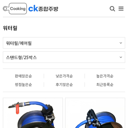
워터릴
워터릴/에어릴
스탠드형/25박스
판매많은순
낮은가격순
높은가격순
평점높은순
후기많은순
최근등록순