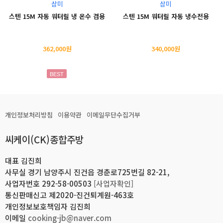
삼미
삼미
스텐 15M 자동 워터릴 냉 온수 겸용
스텐 15M 워터릴 자동 냉수전용
362,000원
340,000원
BEST
개인정보처리방침
이용약관
이메일무단수집거부
씨케이(CK)종합주방
대표 김진희
사무실 경기 남양주시 진건읍 경춘로725번길 82-21,
사업자번호 292-58-00503
[사업자확인]
통신판매신고 제2020-진건퇴계원-463호
개인정보보호책임자 김진희
이메일
cooking-jb@naver.com