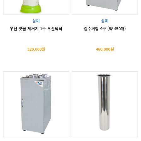
삼미
삼미
우산 빗물 제거기 1구 우산탁탁
컵수거함 9구 (약 450개)
320,000원
460,000원