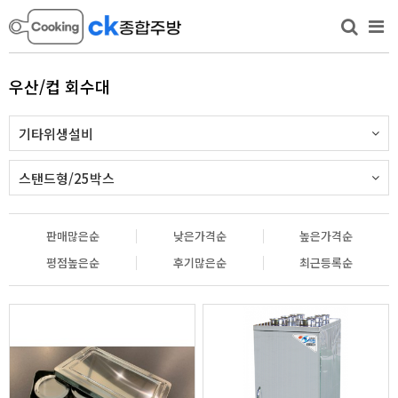
우산/컵 회수대
기타위생설비
스탠드형/25박스
판매많은순
낮은가격순
높은가격순
평점높은순
후기많은순
최근등록순