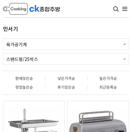
민서기
육가공기계
스탠드형/25박스
판매많은순
낮은가격순
높은가격순
평점높은순
후기많은순
최근등록순