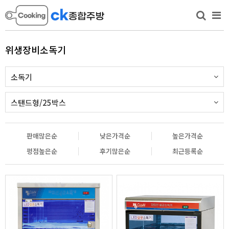
위생장비소독기
소독기
스탠드형/25박스
판매많은순
낮은가격순
높은가격순
평점높은순
후기많은순
최근등록순