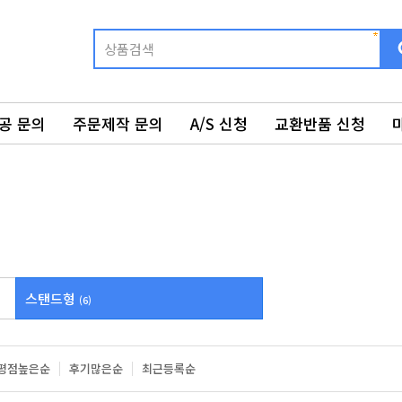
공 문의
주문제작 문의
A/S 신청
교환반품 신청
스탠드형
(6)
평점높은순
후기많은순
최근등록순