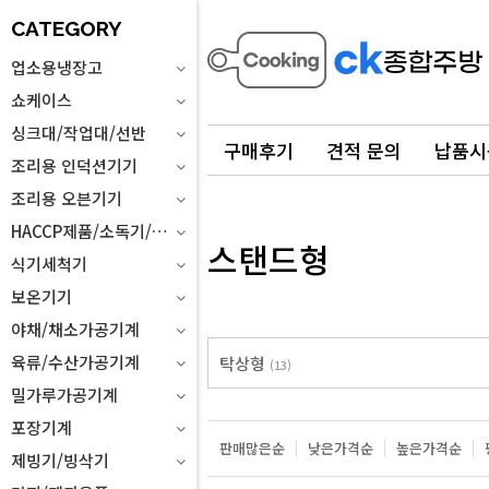
CATEGORY
업소용냉장고
쇼케이스
싱크대/작업대/선반
구매후기
견적 문의
납품시
조리용 인덕션기기
조리용 오븐기기
HACCP제품/소독기/위생설비
스탠드형
식기세척기
보온기기
야채/채소가공기계
육류/수산가공기계
탁상형
(13)
밀가루가공기계
포장기계
판매많은순
낮은가격순
높은가격순
제빙기/빙삭기