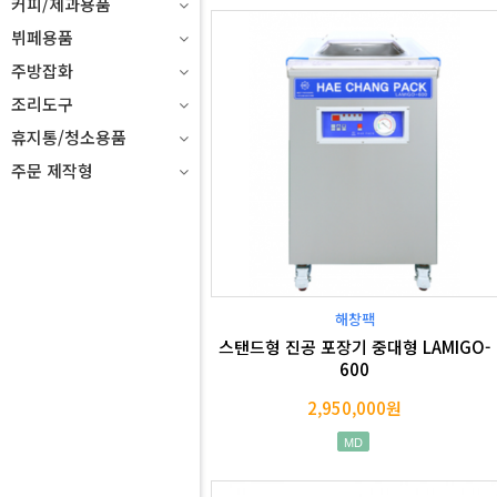
커피/제과용품
뷔페용품
주방잡화
조리도구
휴지통/청소용품
주문 제작형
해창팩
스탠드형 진공 포장기 중대형 LAMIGO-
600
2,950,000원
MD