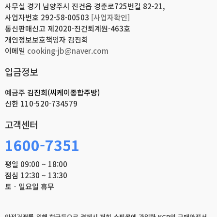
사무실 경기 남양주시 진건읍 경춘로725번길 82-21,
사업자번호 292-58-00503
[사업자확인]
통신판매신고 제2020-진건퇴계원-463호
개인정보보호책임자 김진희
이메일
cooking-jb@naver.com
입금정보
예금주
김진희(씨케이종합주방)
신한
110-520-734579
고객센터
1600-7351
평일 09:00 ~ 18:00
점심 12:30 ~ 13:30
토ㆍ일요일 휴무
안전거래를 위해 현금등으로 결제시 저희 쇼핑몰에 가입한 KCP의 구매안전서