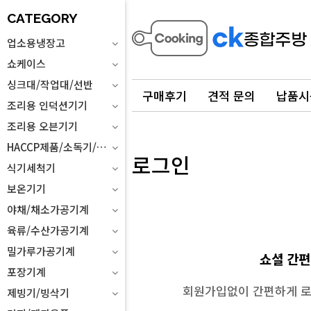
CATEGORY
업소용냉장고
쇼케이스
싱크대/작업대/선반
구매후기
견적 문의
납품시
조리용 인덕션기기
조리용 오븐기기
HACCP제품/소독기/위생설비
로그인
식기세척기
보온기기
야채/채소가공기계
육류/수산가공기계
밀가루가공기계
쇼셜 간편
포장기계
회원가입없이 간편하게 로
제빙기/빙삭기